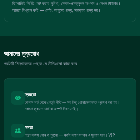
ডিপোজিট লিমিট সেট করার সুবিধা, সেলফ-এক্সক্লুশন অপশন ও সেশন টাইমার।
আমরা বিশ্বাস করি — বেটিং আনন্দের জন্য, সমস্যার জন্য নয়।
আমাদের মূল্যবোধ
প্রতিটি সিদ্ধান্তের পেছনে যে নীতিগুলো কাজ করে
স্বচ্ছতা
বোনাস শর্ত থেকে পেমেন্ট নীতি — সব কিছু খোলামেলাভাবে প্রকাশ করা হয়।
কোনো লুকানো চার্জ বা অস্পষ্ট নিয়ম নেই।
সমতা
নতুন সদস্য হোন বা পুরনো — সবাই সমান সম্মান ও সুযোগ পান। VIP