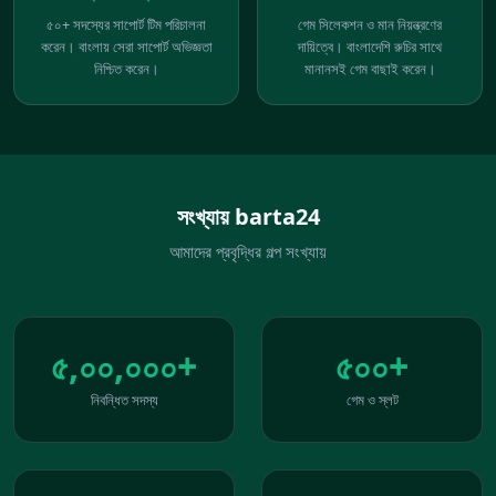
৫০+ সদস্যের সাপোর্ট টিম পরিচালনা
গেম সিলেকশন ও মান নিয়ন্ত্রণের
করেন। বাংলায় সেরা সাপোর্ট অভিজ্ঞতা
দায়িত্বে। বাংলাদেশি রুচির সাথে
নিশ্চিত করেন।
মানানসই গেম বাছাই করেন।
সংখ্যায় barta24
আমাদের প্রবৃদ্ধির গল্প সংখ্যায়
৫,০০,০০০+
৫০০+
নিবন্ধিত সদস্য
গেম ও স্লট