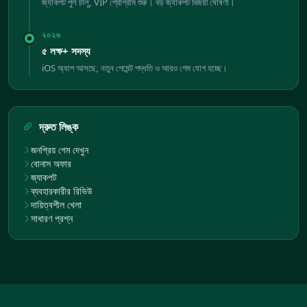
জ্যাকপট পুল চালু, VIP প্রোগ্রাম শুরু। বড় জ্যাকপট বিজয়ী ঘোষণা।
২০২৬
৫ লক্ষ+ সদস্য
iOS অ্যাপ আসছে, নতুন পেমেন্ট পদ্ধতি ও আরও গেম যোগ হচ্ছে।
দ্রুত লিঙ্ক
জনপ্রিয় গেম দেখুন
বোনাস অফার
জ্যাকপট
ব্যবহারকারীর রিভিউ
দায়িত্বশীল খেলা
সাধারণ প্রশ্ন