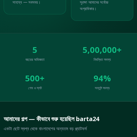
সাহায্য — সবসময়।
সুরক্ষা আমাদের সর্বোচ্চ
অগ্রাধিকার।
5
5,00,000+
বছরের অভিজ্ঞতা
নিবন্ধিত সদস্য
500+
94%
গেম ও স্লট
সন্তুষ্ট সদস্য
আমাদের গল্প — কীভাবে শুরু হয়েছিল barta24
একটা ছোট স্বপ্ন থেকে বাংলাদেশের অন্যতম বড় প্ল্যাটফর্ম