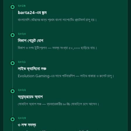
২০১৯
barta24-এর জন্ম
বাংলাদেশি বেটরদের জন্য প্রথম বাংলা সাপোর্টেড প্ল্যাটফর্ম চালু হয়।
২০২০
বিকাশ পেমেন্ট যোগ
বিকাশ ও নগদ ইন্টিগ্রেশন — সদস্য সংখ্যা ৫০,০০০ ছাড়িয়ে যায়।
২০২১
লাইভ ক্যাসিনো লঞ্চ
Evolution Gaming-এর সাথে পার্টনারশিপ — লাইভ বাকারা ও রুলেট চালু।
২০২২
অ্যান্ড্রয়েড অ্যাপ
মোবাইল অ্যাপ লঞ্চ — ব্যবহারকারীর ৬০% মোবাইলে চলে আসেন।
২০২৩
৩ লক্ষ সদস্য