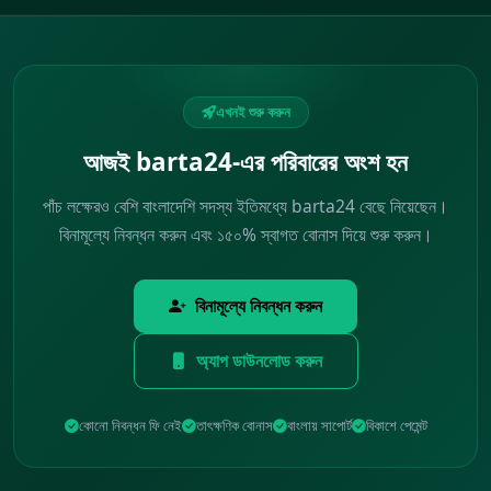
এখনই শুরু করুন
আজই barta24-এর পরিবারের অংশ হন
পাঁচ লক্ষেরও বেশি বাংলাদেশি সদস্য ইতিমধ্যে barta24 বেছে নিয়েছেন।
বিনামূল্যে নিবন্ধন করুন এবং ১৫০% স্বাগত বোনাস দিয়ে শুরু করুন।
বিনামূল্যে নিবন্ধন করুন
অ্যাপ ডাউনলোড করুন
কোনো নিবন্ধন ফি নেই
তাৎক্ষণিক বোনাস
বাংলায় সাপোর্ট
বিকাশে পেমেন্ট