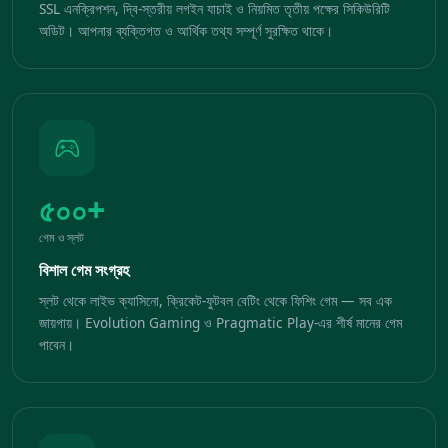
SSL এনক্রিপশন, দ্বি-স্তরীয় লগইন যাচাই ও নিয়মিত তৃতীয় পক্ষের সিকিউরিটি
অডিট। আপনার ব্যক্তিগত ও আর্থিক তথ্য সম্পূর্ণ সুরক্ষিত থাকে।
৫০০+
গেম ও স্লট
বিশাল গেম সংগ্রহ
স্লট থেকে লাইভ ক্যাসিনো, ক্রিকেট-ফুটবল বেটিং থেকে ফিশিং গেম — সব এক
জায়গায়। Evolution Gaming ও Pragmatic Play-এর শীর্ষ মানের গেম
পাবেন।