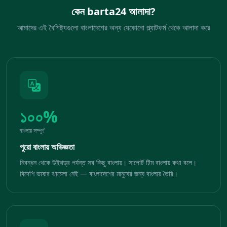
কেন barta24 আলাদা?
আমাদের এই বৈশিষ্ট্যগুলো বাংলাদেশের অন্য যেকোনো প্ল্যাটফর্ম থেকে আলাদা করে
১০০%
বাংলায় সম্পূর্ণ
পুরো বাংলায় অভিজ্ঞতা
নিবন্ধন থেকে উইথড্র পর্যন্ত সব কিছু বাংলায়। সাপোর্ট টিম বাংলায় কথা বলে।
বিদেশি ভাষার ঝামেলা নেই — বাংলাদেশের মানুষের জন্য বাংলায় তৈরি।