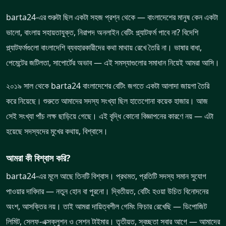
barta24-এর শুরুটা ছিল একটা সহজ প্রশ্ন থেকে — বাংলাদেশের মানুষ কেন একটা
ভালো, বাংলায় সহায়তাযুক্ত, নিরাপদ অনলাইন বেটিং প্ল্যাটফর্ম পাবে না? বিদেশি
প্ল্যাটফর্মগুলো বাংলাদেশি ব্যবহারকারীদের কথা মাথায় রেখে তৈরি না। ভাষার বাধা,
পেমেন্টের জটিলতা, সাপোর্টের অভাব — এই সমস্যাগুলোর সমাধান নিয়েই আমরা আসি।
২০১৯ সাল থেকে barta24 বাংলাদেশের বেটিং জগতে একটা আলাদা জায়গা তৈরি
করে নিয়েছে। শুরুতে আমাদের সদস্য সংখ্যা ছিল হাতেগোনা কয়েক হাজার। আজ
সেই সংখ্যা পাঁচ লক্ষ ছাড়িয়ে গেছে। এই বৃদ্ধি কোনো বিজ্ঞাপনের কারণে নয় — এটা
হয়েছে সদস্যদের মুখের কথায়, বিশ্বাসে।
আমরা কী বিশ্বাস করি?
barta24-এর মূলে আছে তিনটি বিশ্বাস। প্রথমত, প্রতিটি সদস্য সমান সুযোগ
পাওয়ার দাবিদার — নতুন হোন বা পুরনো। দ্বিতীয়ত, বেটিং হওয়া উচিত বিনোদনের
অংশ, আসক্তির নয়। তাই আমরা দায়িত্বশীল গেমিং ফিচার রেখেছি — ডিপোজিট
লিমিট, সেলফ-এক্সক্লুশন ও সেশন টাইমার। তৃতীয়ত, স্বচ্ছতা সবার আগে — আমাদের