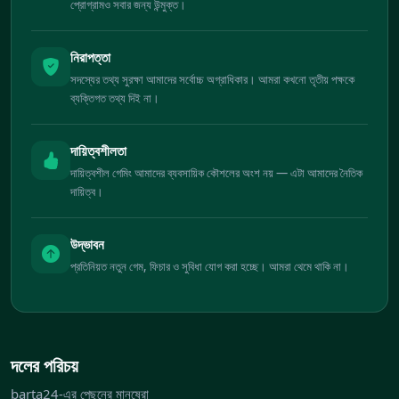
প্রোগ্রামও সবার জন্য উন্মুক্ত।
নিরাপত্তা
সদস্যের তথ্য সুরক্ষা আমাদের সর্বোচ্চ অগ্রাধিকার। আমরা কখনো তৃতীয় পক্ষকে
ব্যক্তিগত তথ্য দিই না।
দায়িত্বশীলতা
দায়িত্বশীল গেমিং আমাদের ব্যবসায়িক কৌশলের অংশ নয় — এটা আমাদের নৈতিক
দায়িত্ব।
উদ্ভাবন
প্রতিনিয়ত নতুন গেম, ফিচার ও সুবিধা যোগ করা হচ্ছে। আমরা থেমে থাকি না।
দলের পরিচয়
barta24-এর পেছনের মানুষেরা