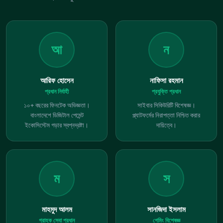
আ
ন
আরিফ হোসেন
নাফিসা রহমান
প্রধান নির্বাহী
প্রযুক্তি প্রধান
১০+ বছরের ফিনটেক অভিজ্ঞতা।
সাইবার সিকিউরিটি বিশেষজ্ঞ।
বাংলাদেশে ডিজিটাল পেমেন্ট
প্ল্যাটফর্মের নিরাপত্তা নিশ্চিত করার
ইকোসিস্টেম গড়ার স্বপ্নদ্রষ্টা।
দায়িত্বে।
ম
স
মাহমুদ আলম
সানজিদা ইসলাম
গ্রাহক সেবা প্রধান
গেমিং বিশেষজ্ঞ